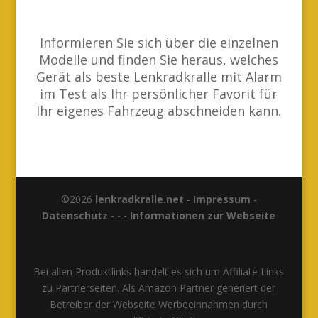
Informieren Sie sich über die einzelnen
Modelle und finden Sie heraus, welches
Gerät als beste Lenkradkralle mit Alarm
im Test als Ihr persönlicher Favorit für
Ihr eigenes Fahrzeug abschneiden kann.
©2026
lenkradkralle.net
-
Impressum
-
Datenschutz
- - -
Informationen zur Webseite
Bei allen Produktlinks handelt es sich um Affiliate Links
zu Partnerseiten. Als Amazon Partner generiert der
Betreiber der Webseite Werbeeinnahmen durch