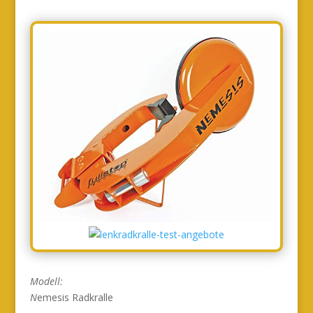
Modell:
N
emesis Radkralle