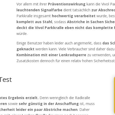
Vor allem mit ihrer
Präventionswirkung
kann die Vivol Pa
leuchtenden Signalfarbe
dient tatsächlich
zur Abschre
Parkkralle insgesamt
hochwertig verarbeitet
wurde, best
komplett aus Stahl
, sodass
Abstriche in Sachen Siche
deckt die Vivol Parkkralle eben nicht das komplette
würde.
Einige Benutzer haben leider auch angemerkt, dass
das Sch
geknackt
werden kann. Viele Verbraucher sind daher dazu
Kombination mit einer Lenkradsperre
zu verwenden, u
Zusatzkosten dennoch für einen relativ hohen Sicherheitss
Test
tes Ergebnis erzielt.
Denn wenngleich die Radkralle
eren
sowie
sehr günstig in der Anschaffung
ist, muss
cherheit leider ein paar Abstriche machen
. Daher