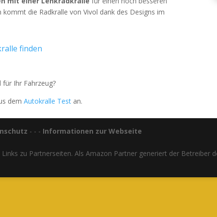
 mit einer Lenkradkralle
für einen noch besseren
n kommt die Radkralle von Vivol dank des Designs im
ralle finden
l für Ihr Fahrzeug?
aus dem
Autokralle Test
an.
nschutz
- - -
Informationen zur Webseite
ate Links zu Partnerseiten. Als Amazon Partner generiert der Betreibe