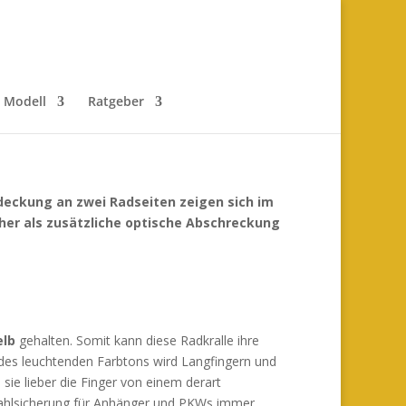
r Modell
Ratgeber
Abdeckung an zwei Radseiten zeigen sich im
eher als zusätzliche optische Abschreckung
elb
gehalten. Somit kann diese Radkralle ihre
des leuchtenden Farbtons wird Langfingern und
sie lieber die Finger von einem derart
stahlsicherung für Anhänger und PKWs immer