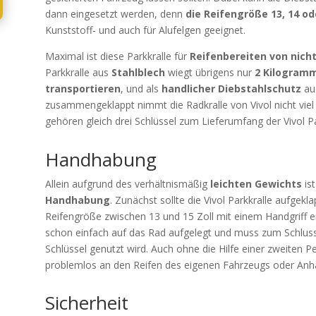
dann eingesetzt werden, denn
die Reifengröße 13, 14 ode
Kunststoff- und auch für Alufelgen geeignet.
Maximal ist diese Parkkralle für
Reifenbereiten von nicht
Parkkralle aus
Stahlblech
wiegt übrigens nur
2 Kilogram
transportieren
, und als
handlicher Diebstahlschutz
au
zusammengeklappt nimmt die Radkralle von Vivol nicht viel
gehören gleich drei Schlüssel zum Lieferumfang der Vivol Pa
Handhabung
Allein aufgrund des verhältnismäßig
leichten Gewichts
ist
Handhabung
. Zunächst sollte die Vivol Parkkralle aufge
Reifengröße zwischen 13 und 15 Zoll mit einem Handgriff ei
schon einfach auf das Rad aufgelegt und muss zum Schluss 
Schlüssel genutzt wird. Auch ohne die Hilfe einer zweiten Pe
problemlos an den Reifen des eigenen Fahrzeugs oder Anh
Sicherheit