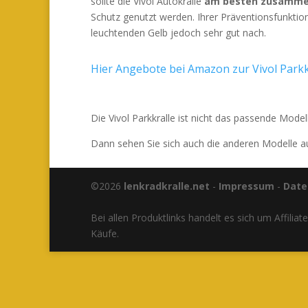
sollte die Vivol Autokralle
am besten zusammen
Schutz genutzt werden. Ihrer Präventionsfunktio
leuchtenden Gelb jedoch sehr gut nach.
Hier Angebote bei Amazon zur Vivol Parkk
Die Vivol Parkkralle ist nicht das passende Model
Dann sehen Sie sich auch die anderen Modelle 
©2026
lenkradkralle.net
-
Impressum
-
Date
Bei allen Produktlinks handelt es sich um Affili
Käufe.