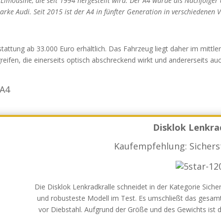
Limousine, die seit 1994 hergestellt wird. Der A4 wurde als Nachfolger 
rke Audi. Seit 2015 ist der A4 in fünfter Generation in verschiedenen V
attung ab 33.000 Euro erhältlich. Das Fahrzeug liegt daher im mittler
reifen, die einerseits optisch abschreckend wirkt und andererseits 
 A4
Disklok Lenkra
Kaufempfehlung: Sichers
Die Disklok Lenkradkralle schneidet in der Kategorie Sicher
und robusteste Modell im Test. Es umschließt das gesam
vor Diebstahl. Aufgrund der Größe und des Gewichts ist 