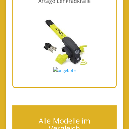
Artago Lenkradkralle
Alle Modelle im
Vergleich